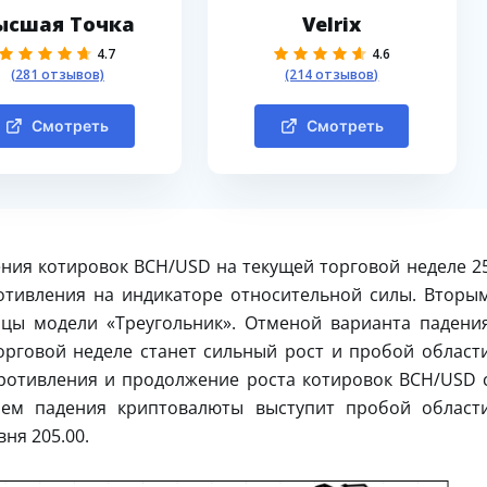
ысшая Точка
Velrix
4.7
4.6
(281 отзывов)
(214 отзывов)
Смотреть
Смотреть
ния котировок BCH/USD на текущей торговой неделе 2
отивления на индикаторе относительной силы. Вторы
ицы модели «Треугольник». Отменой варианта падени
орговой неделе станет сильный рост и пробой област
противления и продолжение роста котировок BCH/USD 
ием падения криптовалюты выступит пробой област
ня 205.00.