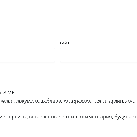
САЙТ
 8 МБ.
видео
,
документ
,
таблица
,
интерактив
,
текст
,
архив
,
код
,
гие сервисы, вставленные в текст комментария, будут авт