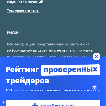
Индикатор позиций
Торговые сигналы
РИСКИ
Вся информация, представленная на сайте носит
информационный характер и не является прямыми
указаниями к торговле, вся ответственность за
принятие решения остается за трейдером.
проверенных
Рейтинг
HTML карта сайта
трейдеров
ТОП лучших проектов на основании оценок посетителей сайта
© Copyright 2024
TORFOREX.COM