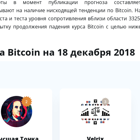
люты в момент публикации прогноза составляе
зывают на наличие нисходящей тенденции по Bitcoin. Н
та и теста уровня сопротивления вблизи области 3325
ытку продолжения падения курса Bitcoin с целью ниж
 Bitcoin на 18 декабря 2018
2
3
ысшая Точка
Velrix