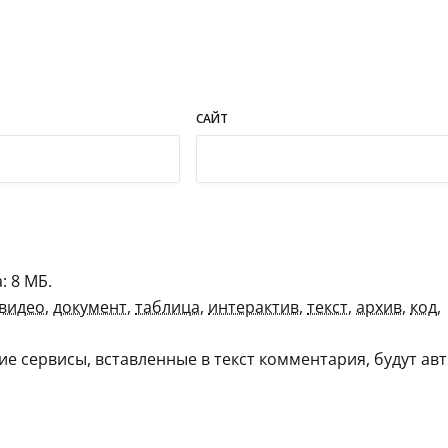
САЙТ
 8 МБ.
видео
,
документ
,
таблица
,
интерактив
,
текст
,
архив
,
код
,
гие сервисы, вставленные в текст комментария, будут авт