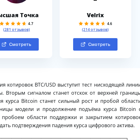
ысшая Точка
Velrix
4.7
4.6
(281 отзывов)
(214 отзывов)
Смотреть
Смотреть
ия котировок BTC/USD выступит тест нисходящей лини
ы. Вторым сигналом станет отскок от верхней границ
 курса Bitcoin станет сильный рост и пробой област
аницы модели и продолжение подъёма курса Bitcoin 
С пробоем области поддержки и закрытием котирово
дать подтверждения падения курса цифрового актива.