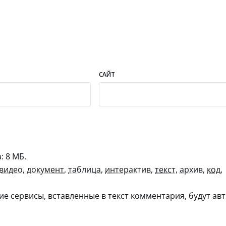
САЙТ
 8 МБ.
видео
,
документ
,
таблица
,
интерактив
,
текст
,
архив
,
код
,
гие сервисы, вставленные в текст комментария, будут авт