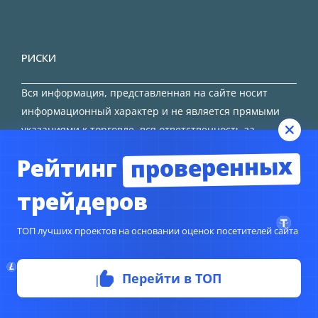
РИСКИ
Вся информация, представленная на сайте носит
информационный характер и не является прямыми
указаниями к торговле, вся ответственность за
принятие решения остается за трейдером.
проверенных
Рейтинг
HTML карта сайта
трейдеров
ТОП лучших проектов на основании оценок посетителей сайта
© Copyright 2024
TORFOREX.COM
Перейти в ТОП