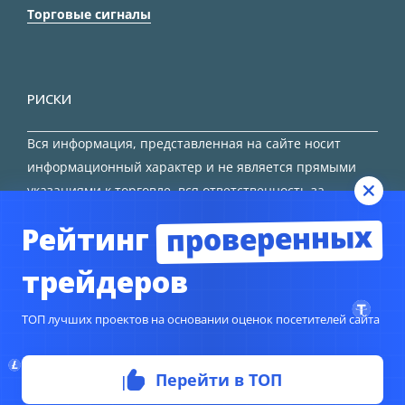
Торговые сигналы
РИСКИ
Вся информация, представленная на сайте носит
информационный характер и не является прямыми
указаниями к торговле, вся ответственность за
принятие решения остается за трейдером.
проверенных
Рейтинг
HTML карта сайта
трейдеров
ТОП лучших проектов на основании оценок посетителей сайта
© Copyright 2024
TORFOREX.COM
Перейти в ТОП