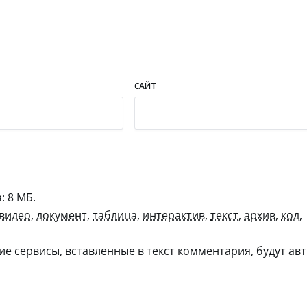
САЙТ
 8 МБ.
видео
,
документ
,
таблица
,
интерактив
,
текст
,
архив
,
код
,
гие сервисы, вставленные в текст комментария, будут авт