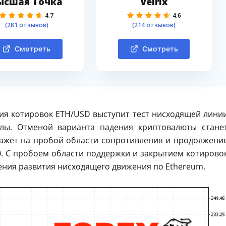
ысшая Точка
Velrix
4.7
4.6
(281 отзывов)
(214 отзывов)
Смотреть
Смотреть
ия котировок ETH/USD выступит тест нисходящей лини
илы. Отменой варианта падения криптовалюты стане
кажет на пробой области сопротивления и продолжени
. С пробоем области поддержки и закрытием котирово
ения развития нисходящего движения по Ethereum.