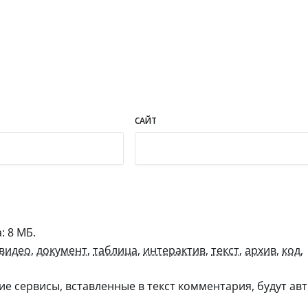
САЙТ
 8 МБ.
видео
,
документ
,
таблица
,
интерактив
,
текст
,
архив
,
код
,
гие сервисы, вставленные в текст комментария, будут авт