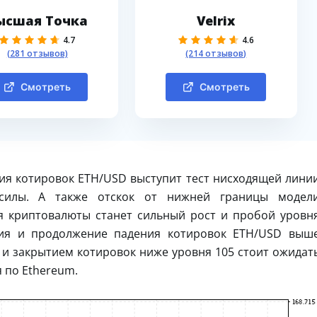
ысшая Точка
Velrix
4.7
4.6
(281 отзывов)
(214 отзывов)
Смотреть
Смотреть
ия котировок ETH/USD выступит тест нисходящей лини
 силы. А также отскок от нижней границы модел
я криптовалюты станет сильный рост и пробой уровн
ния и продолжение падения котировок ETH/USD выш
 и закрытием котировок ниже уровня 105 стоит ожидат
 по Ethereum.