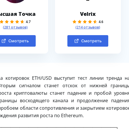
ысшая Точка
Velrix
4.7
4.6
(281 отзывов)
(214 отзывов)
Смотреть
Смотреть
а котировок ETH/USD выступит тест линии тренда н
 Вторым сигналом станет отскок от нижней границ
роста криптовалюты станет падение и пробой уровн
границы восходящего канала и продолжение падени
 пробоем области сопротивления и закрытием котирово
ждения развития роста по Ethereum.