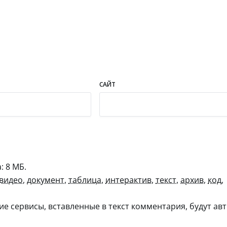
САЙТ
 8 МБ.
видео
,
документ
,
таблица
,
интерактив
,
текст
,
архив
,
код
,
гие сервисы, вставленные в текст комментария, будут авт