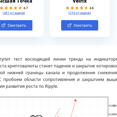
ысшая Точка
Velrix
4.7
4.6
(281 отзывов)
(214 отзывов)
Смотреть
Смотреть
тупит тест восходящей линии тренда на индикатор
ста криптовалюты станет падение и закрытие котирово
обой нижней границы канала и продолжение снижени
 С пробоем области сопротивления и закрытием выш
я развития роста по Ripple.