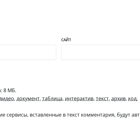
САЙТ
 8 МБ.
видео
,
документ
,
таблица
,
интерактив
,
текст
,
архив
,
код
,
гие сервисы, вставленные в текст комментария, будут авт