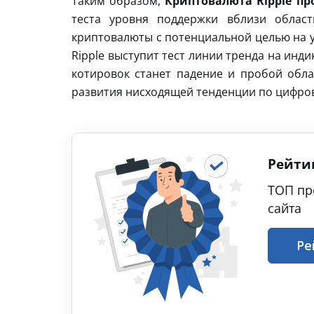
Таким образом,
Криптовалюта Ripple про
теста уровня поддержки вблизи област
криптовалюты с потенциальной целью на у
Ripple выступит тест линии тренда на ин
котировок станет падение и пробой обла
развития нисходящей тенденции по цифро
Рейти
ТОП пр
сайта
Ре