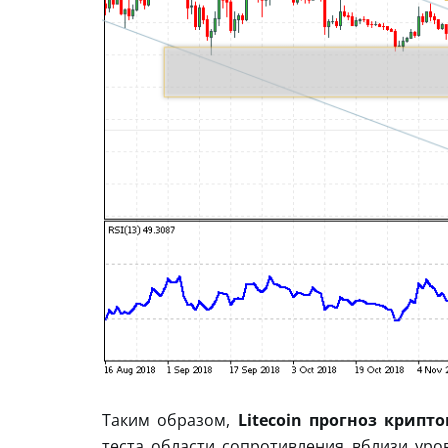
Таким образом,
Litecoin прогноз крипт
теста области сопротивления вблизи уро