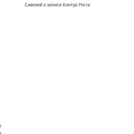
Савелий
к записи
Контур Роста
у
е