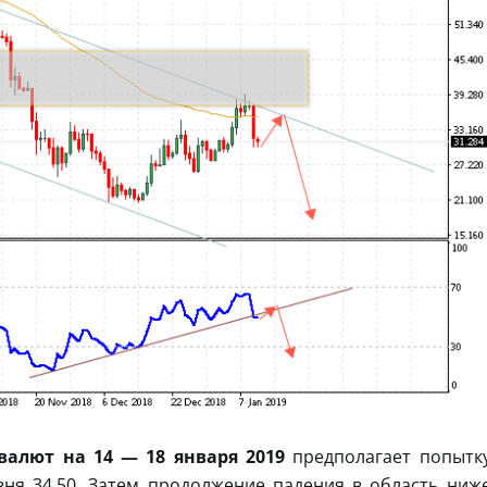
овалют на 14 — 18 января 2019
предполагает попытк
вня 34.50. Затем продолжение падения в область ниж