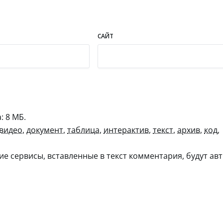
САЙТ
 8 МБ.
видео
,
документ
,
таблица
,
интерактив
,
текст
,
архив
,
код
,
гие сервисы, вставленные в текст комментария, будут авт