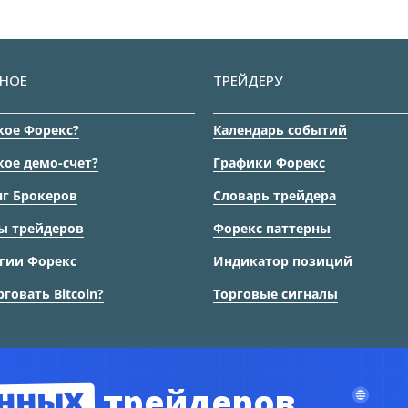
НОЕ
ТРЕЙДЕРУ
кое Форекс?
Календарь событий
кое демо-счет?
Графики Форекс
г Брокеров
Словарь трейдера
ы трейдеров
Форекс паттерны
гии Форекс
Индикатор позиций
рговать Bitcoin?
Торговые сигналы
нных
трейдеров