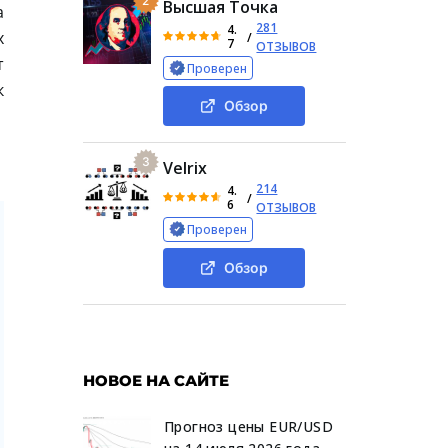
2
Высшая Точка
а
281
4.
х
/
7
ОТЗЫВОВ
т
Проверен
к
Обзор
3
Velrix
214
4.
/
6
ОТЗЫВОВ
Проверен
Обзор
НОВОЕ НА САЙТЕ
Прогноз цены EUR/USD