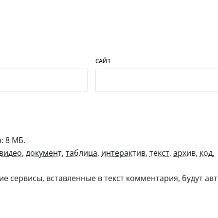
САЙТ
 8 МБ.
видео
,
документ
,
таблица
,
интерактив
,
текст
,
архив
,
код
,
гие сервисы, вставленные в текст комментария, будут авт