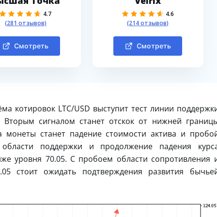
ысшая Точка
Velrix
4.7
4.6
(281 отзывов)
(214 отзывов)
Смотреть
Смотреть
ма котировок LTC/USD выступит тест линии поддержк
). Вторым сигналом станет отскок от нижней границ
а монеты станет падение стоимости актива и пробо
 области поддержки и продолжение падения курс
же уровня 70.05. С пробоем области сопротивления 
.05 стоит ожидать подтверждения развития бычье