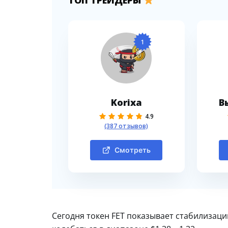
1
Korixa
В
4.9
(387 отзывов)
Смотреть
Сегодня токен FET показывает стабилизаци