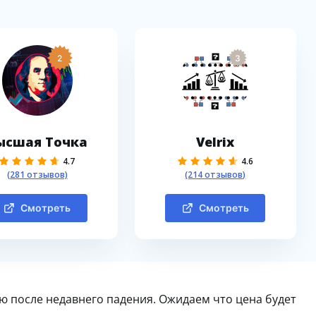
2
3
ысшая Точка
Velrix
4.7
4.6
(281 отзывов)
(214 отзывов)
Смотреть
Смотреть
ю после недавнего падения. Ожидаем что цена будет