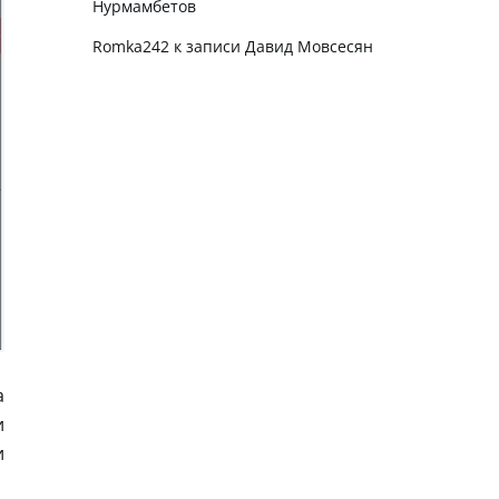
Нурмамбетов
Romka242
к записи
Давид Мовсесян
а
и
и