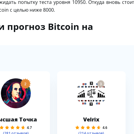
жидать попытку теста уровня 10950. Откуда вновь стои
oin с целью ниже 8000.
 прогноз Bitcoin на
2
3
ысшая Точка
Velrix
4.7
4.6
(281 отзывов)
(214 отзывов)