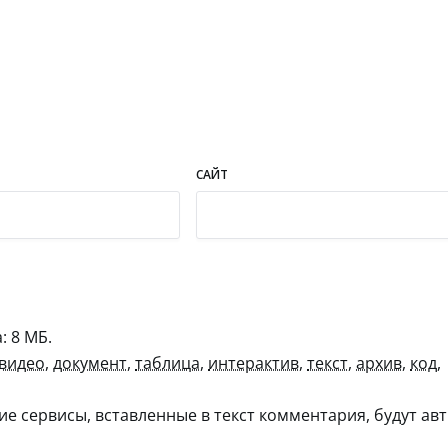
САЙТ
 8 МБ.
видео
,
документ
,
таблица
,
интерактив
,
текст
,
архив
,
код
,
гие сервисы, вставленные в текст комментария, будут авт