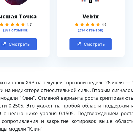
ысшая Точка
Velrix
4.7
4.6
(281 отзывов)
(214 отзывов)
Смотреть
Смотреть
котировок XRP на текущей торговой неделе 26 июля — 
жки на индикаторе относительной силы. Вторым сигнало
 модели ”Клин”. Отменой варианта роста криптовалют
сти 0.2505. Это укажет на пробой области поддержки 
 с целью ниже уровня 0.1505. Подтверждением рост
 сопротивления и закрытие котировок выше област
ицы модели ”Клин”.