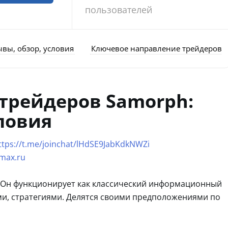
пользователей
ывы, обзор, условия
Ключевое направление трейдеров 
трейдеров Samorph:
словия
ttps://t.me/joinchat/lHdSE9JabKdkNWZi
/max.ru
. Он функционирует как классический информационный
ями, стратегиями. Делятся своими предположениями по