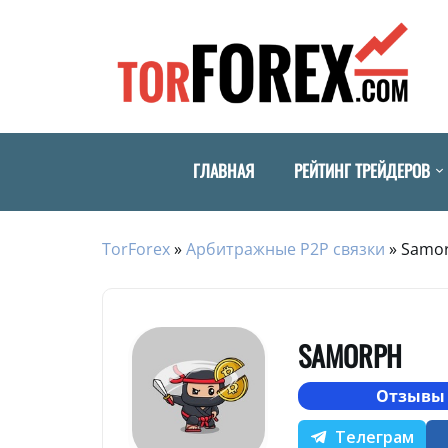
ГЛАВНАЯ
РЕЙТИНГ ТРЕЙДЕРОВ
TorForex
»
Арбитражные P2P связки
»
Samo
SAMORPH
Отзывы 
Телеграм